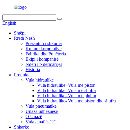
English
Shtëpi
Rreth Nesh
Prezantim i shkurtër
Kulturë korporative
Fabrika dhe Punëtoria
Ekipi i kompanisë
Nderi i Ndërmarrjes
Historia
Produktet
Vula hidraulike
Vula hidraulike- Vula me piston
Vula hidraulike- Vula me shufra
Vula hidraulike- Vula me pluhur
Vula hidraulike- Vula me piston dhe shufra
Vula pneumatike
Unaza udhëzuese
O Unazë
Vula e naftës TC
Shkarko