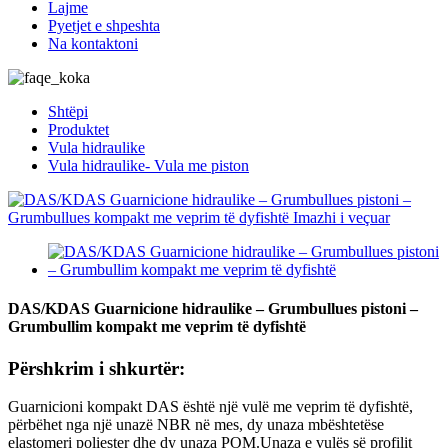
Lajme
Pyetjet e shpeshta
Na kontaktoni
Shtëpi
Produktet
Vula hidraulike
Vula hidraulike- Vula me piston
DAS/KDAS Guarnicione hidraulike – Grumbullues pistoni –
Grumbullim kompakt me veprim të dyfishtë
Përshkrim i shkurtër:
Guarnicioni kompakt DAS është një vulë me veprim të dyfishtë,
përbëhet nga një unazë NBR në mes, dy unaza mbështetëse
elastomeri poliester dhe dy unaza POM.Unaza e vulës së profilit