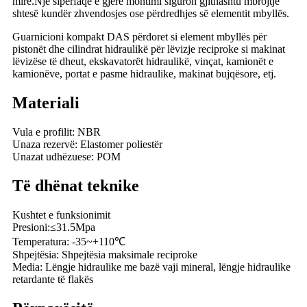
mirë.Një sipërfaqe e gjerë montimi siguron gjithashtu mbrojtje
shtesë kundër zhvendosjes ose përdredhjes së elementit mbyllës.
Guarnicioni kompakt DAS përdoret si element mbyllës për
pistonët dhe cilindrat hidraulikë për lëvizje reciproke si makinat
lëvizëse të dheut, ekskavatorët hidraulikë, vinçat, kamionët e
kamionëve, portat e pasme hidraulike, makinat bujqësore, etj.
Materiali
Vula e profilit: NBR
Unaza rezervë: Elastomer poliestër
Unazat udhëzuese: POM
Të dhënat teknike
Kushtet e funksionimit
Presioni:≤31.5Mpa
Temperatura: -35~+110℃
Shpejtësia: Shpejtësia maksimale reciproke
Media: Lëngje hidraulike me bazë vaji mineral, lëngje hidraulike
retardante të flakës