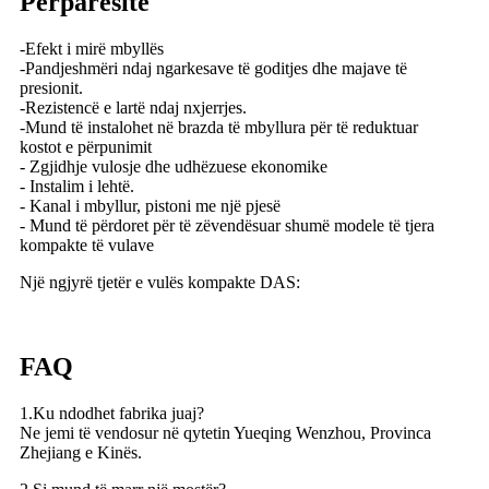
Përparësitë
-Efekt i mirë mbyllës
-Pandjeshmëri ndaj ngarkesave të goditjes dhe majave të
presionit.
-Rezistencë e lartë ndaj nxjerrjes.
-Mund të instalohet në brazda të mbyllura për të reduktuar
kostot e përpunimit
- Zgjidhje vulosje dhe udhëzuese ekonomike
- Instalim i lehtë.
- Kanal i mbyllur, pistoni me një pjesë
- Mund të përdoret për të zëvendësuar shumë modele të tjera
kompakte të vulave
Një ngjyrë tjetër e vulës kompakte DAS:
FAQ
1.Ku ndodhet fabrika juaj?
Ne jemi të vendosur në qytetin Yueqing Wenzhou, Provinca
Zhejiang e Kinës.