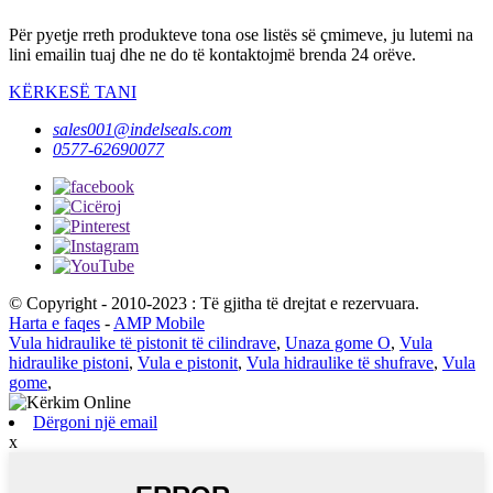
Për pyetje rreth produkteve tona ose listës së çmimeve, ju lutemi na
lini emailin tuaj dhe ne do të kontaktojmë brenda 24 orëve.
KËRKESË TANI
sales001@indelseals.com
0577-62690077
© Copyright - 2010-2023 : Të gjitha të drejtat e rezervuara.
Harta e faqes
-
AMP Mobile
Vula hidraulike të pistonit të cilindrave
,
Unaza gome O
,
Vula
hidraulike pistoni
,
Vula e pistonit
,
Vula hidraulike të shufrave
,
Vula
gome
,
Dërgoni një email
x