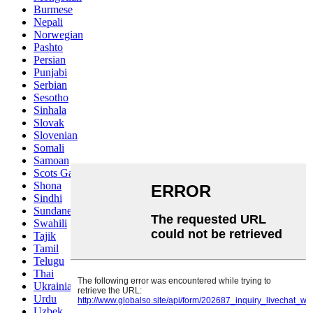
Burmese
Nepali
Norwegian
Pashto
Persian
Punjabi
Serbian
Sesotho
Sinhala
Slovak
Slovenian
Somali
Samoan
Scots Gaelic
Shona
Sindhi
Sundanese
Swahili
Tajik
Tamil
Telugu
Thai
Ukrainian
Urdu
Uzbek