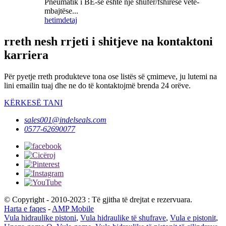
Pneumatik i BE-së është një shufër/fshirëse vetë-
mbajtëse...
hetim
detaj
rreth nesh rrjeti i shitjeve na kontaktoni
karriera
Për pyetje rreth produkteve tona ose listës së çmimeve, ju lutemi na
lini emailin tuaj dhe ne do të kontaktojmë brenda 24 orëve.
KËRKESË TANI
sales001@indelseals.com
0577-62690077
© Copyright - 2010-2023 : Të gjitha të drejtat e rezervuara.
Harta e faqes
-
AMP Mobile
Vula hidraulike pistoni
,
Vula hidraulike të shufrave
,
Vula e pistonit
,