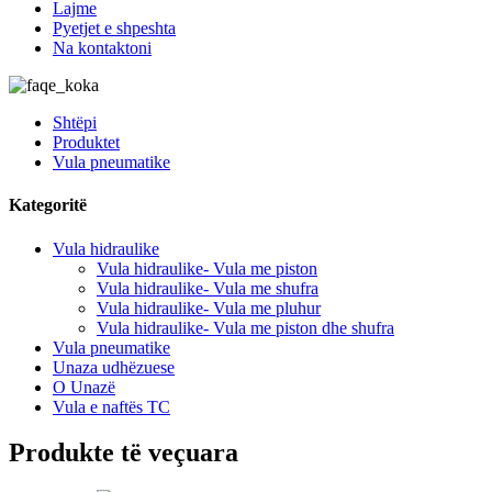
Lajme
Pyetjet e shpeshta
Na kontaktoni
Shtëpi
Produktet
Vula pneumatike
Kategoritë
Vula hidraulike
Vula hidraulike- Vula me piston
Vula hidraulike- Vula me shufra
Vula hidraulike- Vula me pluhur
Vula hidraulike- Vula me piston dhe shufra
Vula pneumatike
Unaza udhëzuese
O Unazë
Vula e naftës TC
Produkte të veçuara