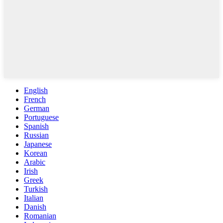
English
French
German
Portuguese
Spanish
Russian
Japanese
Korean
Arabic
Irish
Greek
Turkish
Italian
Danish
Romanian