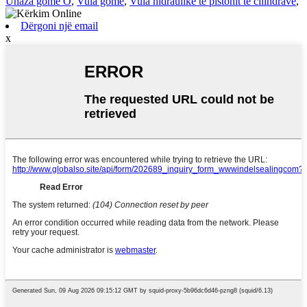
Unaza gome O
,
Vula gome
,
Vula hidraulike të pistonit të cilindrave
,
Dërgoni një email
x