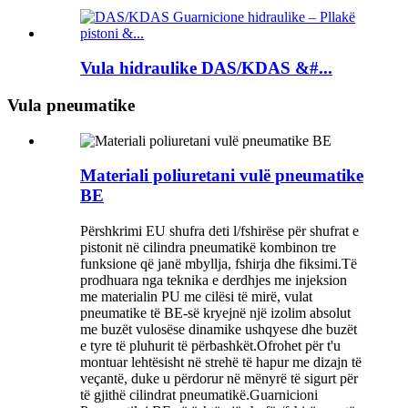
Vula hidraulike DAS/KDAS &#...
Vula pneumatike
Materiali poliuretani vulë pneumatike
BE
Përshkrimi EU shufra deti l/fshirëse për shufrat e
pistonit në cilindra pneumatikë kombinon tre
funksione që janë mbyllja, fshirja dhe fiksimi.Të
prodhuara nga teknika e derdhjes me injeksion
me materialin PU me cilësi të mirë, vulat
pneumatike të BE-së kryejnë një izolim absolut
me buzët vulosëse dinamike ushqyese dhe buzët
e tyre të pluhurit të përbashkët.Ofrohet për t'u
montuar lehtësisht në strehë të hapur me dizajn të
veçantë, duke u përdorur në mënyrë të sigurt për
të gjithë cilindrat pneumatikë.Guarnicioni