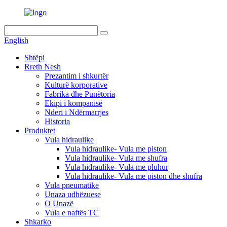
English
Shtëpi
Rreth Nesh
Prezantim i shkurtër
Kulturë korporative
Fabrika dhe Punëtoria
Ekipi i kompanisë
Nderi i Ndërmarrjes
Historia
Produktet
Vula hidraulike
Vula hidraulike- Vula me piston
Vula hidraulike- Vula me shufra
Vula hidraulike- Vula me pluhur
Vula hidraulike- Vula me piston dhe shufra
Vula pneumatike
Unaza udhëzuese
O Unazë
Vula e naftës TC
Shkarko